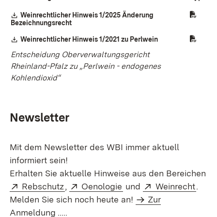
Download:
Weinrechtlicher Hinweis 1/2025 Änderung
Bezeichnungsrecht
(Öffnet in neuem Fenster)
Download:
Weinrechtlicher Hinweis 1/2021 zu Perlwein
(Öffnet in neuem F
Entscheidung Oberverwaltungsgericht
Rheinland-Pfalz zu „Perlwein - endogenes
Kohlendioxid“
Newsletter
Mit dem Newsletter des WBI immer aktuell
informiert sein!
Erhalten Sie aktuelle Hinweise aus den Bereichen
Extern:
(Öffnet in neuem Fenster)
Extern:
(Öffnet in neuem Fenste
Extern:
(Öffn
Rebschutz
,
Oenologie
und
Weinrecht
.
Extern:
Melden Sie sich noch heute an!
Zur
(Öffnet in neuem Fenster)
Anmeldung .....