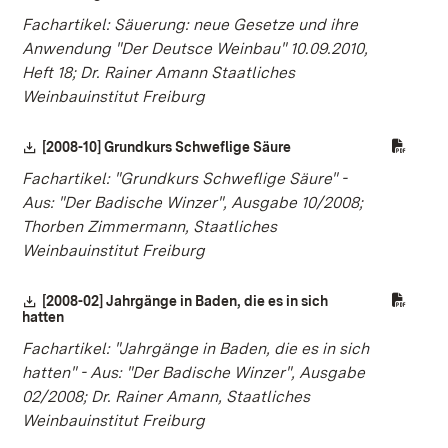
Fachartikel: Säuerung: neue Gesetze und ihre
Anwendung "Der Deutsce Weinbau" 10.09.2010,
Heft 18; Dr. Rainer Amann Staatliches
Weinbauinstitut Freiburg
Download:
[2008-10] Grundkurs Schweflige Säure
(Öffnet in neuem Fenste
Fachartikel: "Grundkurs Schweflige Säure" -
Aus: "Der Badische Winzer", Ausgabe 10/2008;
Thorben Zimmermann, Staatliches
Weinbauinstitut Freiburg
Download:
[2008-02] Jahrgänge in Baden, die es in sich
hatten
(Öffnet in neuem Fenster)
Fachartikel: "Jahrgänge in Baden, die es in sich
hatten" - Aus: "Der Badische Winzer", Ausgabe
02/2008; Dr. Rainer Amann, Staatliches
Weinbauinstitut Freiburg