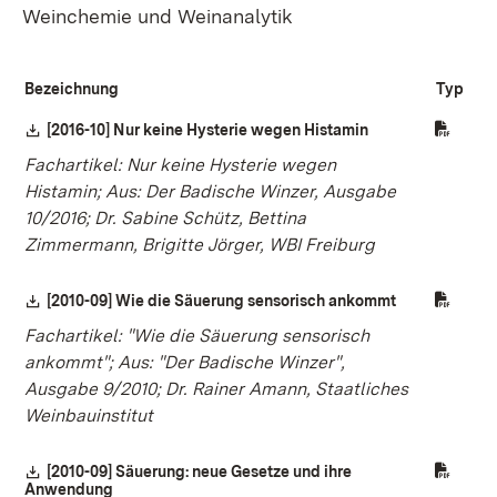
Weinchemie und Weinanalytik
Bezeichnung
Typ
Download:
[2016-10] Nur keine Hysterie wegen Histamin
(Öffnet in neuem 
Fachartikel: Nur keine Hysterie wegen
Histamin; Aus: Der Badische Winzer, Ausgabe
10/2016; Dr. Sabine Schütz, Bettina
Zimmermann, Brigitte Jörger, WBI Freiburg
Download:
[2010-09] Wie die Säuerung sensorisch ankommt
(Öffnet in ne
Fachartikel: "Wie die Säuerung sensorisch
ankommt"; Aus: "Der Badische Winzer",
Ausgabe 9/2010; Dr. Rainer Amann, Staatliches
Weinbauinstitut
Download:
[2010-09] Säuerung: neue Gesetze und ihre
Anwendung
(Öffnet in neuem Fenster)