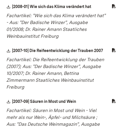
Download:
[2008-01] Wie sich das Klima verändert hat
(Öffnet in neuem Fe
Fachartikel: "Wie sich das Klima verändert hat"
- Aus: "Der Badische Winzer", Ausgabe
01/2008; Dr. Rainer Amann Staatliches
Weinbauinstitut Freiburg
Download:
[2007-10] Die Reifeentwicklung der Trauben 2007
(Öffnet in ne
Fachartikel: Die Reifeentwicklung der Trauben
(2007); Aus: "Der Badische Winzer", Ausgabe
10/2007; Dr. Rainer Amann, Bettina
Zimmermann Staatliches Weinbauinstitut
Freiburg
Download:
[2007-09] Säuren in Most und Wein
(Öffnet in neuem Fenster)
Fachartikel: Säuren in Most und Wein - Viel
mehr als nur Wein-, Äpfel- und Milchsäure ;
Aus: "Das Deutsche Weinmagazin", Ausgabe