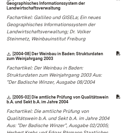
Geographisches Informationssystem der
Landwirtschaftsverwaltung
(Öffnet in neuem Fenster)
Fachartikel: Gallileo und GISELa; Ein neues
Geographisches Informationssystem der
Landwirtschaftsverwaltung; Dr. Volker
Steinmetz, Weinbauinstitut Freiburg
Download:
[2004-08] Der Weinbau in Baden: Strukturdaten
zum Weinjahrgang 2003
(Öffnet in neuem Fenster)
Fachartikel: Der Weinbau in Baden:
Strukturdaten zum Weinjahrgang 2003 Aus:
"Der Badische Winzer, Ausgabe 08/2004
Download:
[2005-02] Die amtliche Prüfung von Qualitätswein
b.A. und Sekt b.A. im Jahre 2004
(Öffnet in neuem Fenster)
Fachartikel: Die amtliche Prüfung von
Qualitätswein b.A. und Sekt b.A. im Jahre 2004
Aus: "Der Badische Winzer", Ausgabe 02/2005;
Herbert Krebs und Edgar Bärmann Staatliches