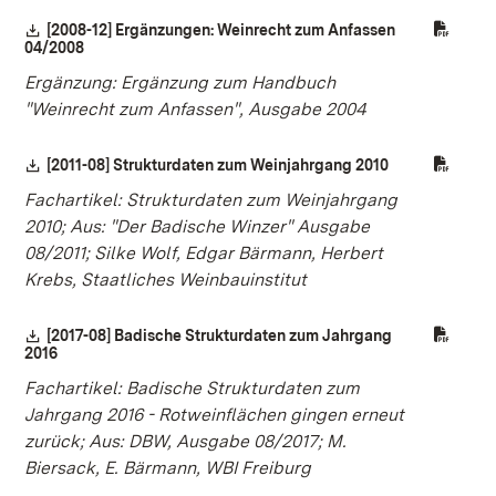
Download:
[2008-12] Ergänzungen: Weinrecht zum Anfassen
04/2008
(Öffnet in neuem Fenster)
Ergänzung: Ergänzung zum Handbuch
"Weinrecht zum Anfassen", Ausgabe 2004
Download:
[2011-08] Strukturdaten zum Weinjahrgang 2010
(Öffnet in neu
Fachartikel: Strukturdaten zum Weinjahrgang
2010; Aus: "Der Badische Winzer" Ausgabe
08/2011; Silke Wolf, Edgar Bärmann, Herbert
Krebs, Staatliches Weinbauinstitut
Download:
[2017-08] Badische Strukturdaten zum Jahrgang
2016
(Öffnet in neuem Fenster)
Fachartikel: Badische Strukturdaten zum
Jahrgang 2016 - Rotweinflächen gingen erneut
zurück; Aus: DBW, Ausgabe 08/2017; M.
Biersack, E. Bärmann, WBI Freiburg