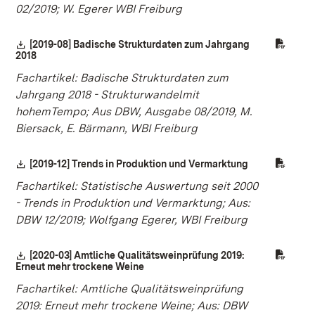
02/2019; W. Egerer WBI Freiburg
Download:
[2019-08] Badische Strukturdaten zum Jahrgang
2018
(Öffnet in neuem Fenster)
Fachartikel: Badische Strukturdaten zum
Jahrgang 2018 - Strukturwandelmit
hohemTempo; Aus DBW, Ausgabe 08/2019, M.
Biersack, E. Bärmann, WBI Freiburg
Download:
[2019-12] Trends in Produktion und Vermarktung
(Öffnet in neu
Fachartikel: Statistische Auswertung seit 2000
- Trends in Produktion und Vermarktung; Aus:
DBW 12/2019; Wolfgang Egerer, WBI Freiburg
Download:
[2020-03] Amtliche Qualitätsweinprüfung 2019:
Erneut mehr trockene Weine
(Öffnet in neuem Fenster)
Fachartikel: Amtliche Qualitätsweinprüfung
2019: Erneut mehr trockene Weine; Aus: DBW