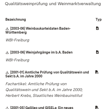
Qualitätsweinprüfung und Weinmarktverwaltung
Bezeichnung
Typ
Download:
[2003-06] Weinbaukarteidaten Baden-
Württemberg
(Öffnet in neuem Fenster)
WBI-Freiburg
Download:
[2003-06] Weinjahrgänge im b.A. Baden
(Öffnet in neuem Fenst
WBI-Freiburg
Download:
[2001-01] Amtliche Prüfung von Qualitätswein und
Sekt b.A. im Jahre 2000
(Öffnet in neuem Fenster)
Fachartikel: Amtliche Prüfung von
Qualitätswein und Sekt b.A. im Jahre 2000;
Herbert Krebs, Staatliches Weinbauinstitut
Download:
[2001-05] Gallileo und GISELa; Ein neues