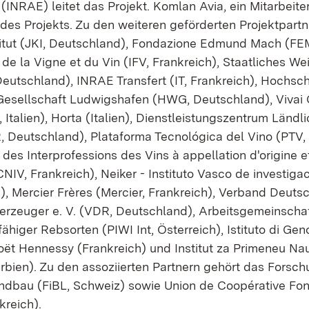
(INRAE) leitet das Projekt. Komlan Avia, ein Mitarbeite
 des Projekts. Zu den weiteren geförderten Projektpart
titut (JKI, Deutschland), Fondazione Edmund Mach (FEM,
s de la Vigne et du Vin (IFV, Frankreich), Staatliches We
eutschland), INRAE Transfert (IT, Frankreich), Hochsch
Gesellschaft Ludwigshafen (HWG, Deutschland), Vivai 
Italien), Horta (Italien), Dienstleistungszentrum Länd
, Deutschland), Plataforma Tecnológica del Vino (PTV,
des Interprofessions des Vins à appellation d'origine et
IV, Frankreich), Neiker - Instituto Vasco de investiga
), Mercier Frères (Mercier, Frankreich), Verband Deuts
rzeuger e. V. (VDR, Deutschland), Arbeitsgemeinschaf
ähiger Rebsorten (PIWI Int, Österreich), Istituto di Ge
Moët Hennessy (Frankreich) und Institut za Primeneu Na
erbien). Zu den assoziierten Partnern gehört das Forschu
ndbau (FiBL, Schweiz) sowie Union de Coopérative Fon
kreich).