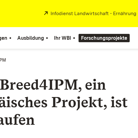
Extern:
Infodienst Landwirtschaft - Ernährung
gen
Ausbildung
Ihr WBI
Forschungsprojekte
IPM
Breed4IPM, ein
isches Projekt, ist
aufen