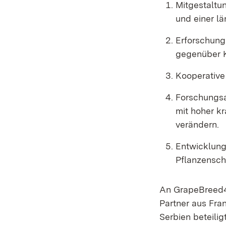
Mitgestaltu
und einer l
Erforschung
gegenüber K
Kooperative
Forschungsak
mit hoher kr
verändern.
Entwicklung 
Pflanzensch
An GrapeBreed4I
Partner aus Fran
Serbien beteilig