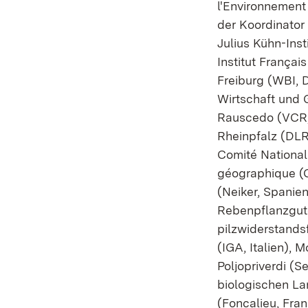
l'Environnement 
der Koordinator
Julius Kühn-Ins
Institut Françai
Freiburg (WBI, D
Wirtschaft und 
Rauscedo (VCR, 
Rheinpfalz (DLR
Comité National 
géographique (CN
(Neiker, Spanien
Rebenpflanzgute
pilzwiderstandsf
(IGA, Italien), 
Poljopriverdi (S
biologischen La
(Foncalieu, Fran