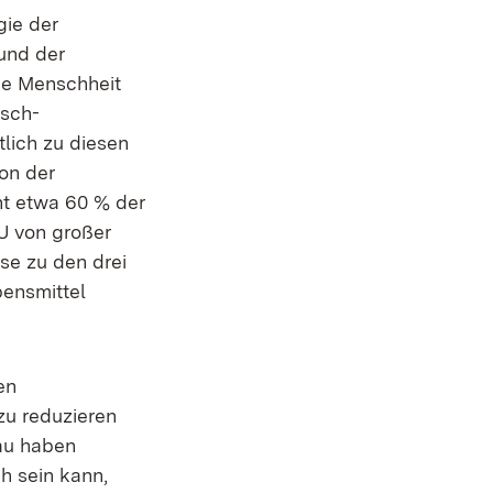
gie der
 und der
e Menschheit
isch-
tlich zu diesen
on der
ht etwa 60 % der
EU von großer
se zu den drei
bensmittel
en
zu reduzieren
bau haben
h sein kann,