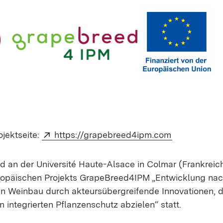
Extern:
(Öffnet in n
jektseite:
https://grapebreed4ipm.com
nd an der Université Haute-Alsace in Colmar (Frankreich
ropäischen Projekts GrapeBreed4IPM „Entwicklung nac
n Weinbau durch akteursübergreifende Innovationen, di
 integrierten Pflanzenschutz abzielen“ statt.