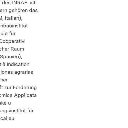
r des INRAE, ist
nern gehören das
 Italien),
inbauinstitut
ule für
Cooperativi
licher Raum
 Spanien),
 à indication
ciones agrarias
cher
t zur Förderung
nomica Applicata
uke u
ngsinstitut für
calieu