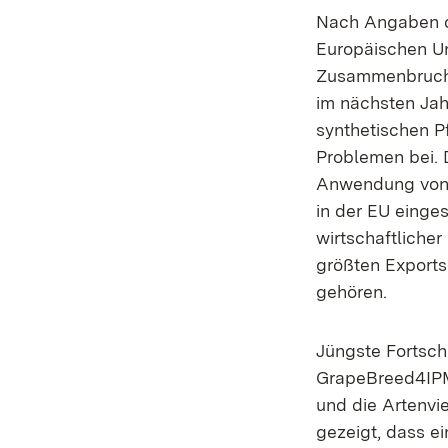
Nach Angaben de
Europäischen Uni
Zusammenbruch 
im nächsten Jah
synthetischen P
Problemen bei. 
Anwendung von P
in der EU einges
wirtschaftliche
größten Exports
gehören.
Jüngste Fortsch
GrapeBreed4IPM 
und die Artenvi
gezeigt, dass e