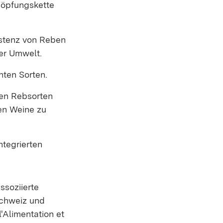
höpfungskette
istenz von Reben
er Umwelt.
nten Sorten.
len Rebsorten
ten Weine zu
ntegrierten
ssoziierte
 Schweiz und
l'Alimentation et