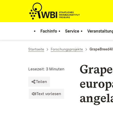
Zum Inhalt springen
Link zur Startseite
Fachinfo
Service
Veranstaltun
Startseite
Forschungsprojekte
GrapeBreed4
Grape
Lesezeit: 3 Minuten
europä
Teilen
angel
Text vorlesen