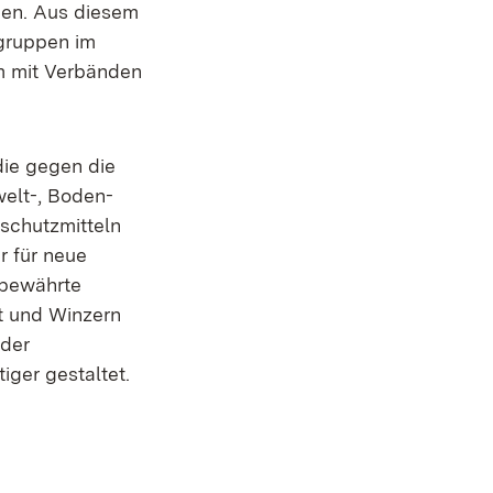
den. Aus diesem
sgruppen im
m mit Verbänden
die gegen die
welt-, Boden-
schutzmitteln
r für neue
 bewährte
et und Winzern
 der
iger gestaltet.