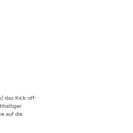
euem Fenster)
) das Kick-off-
hhaltiger
e auf die